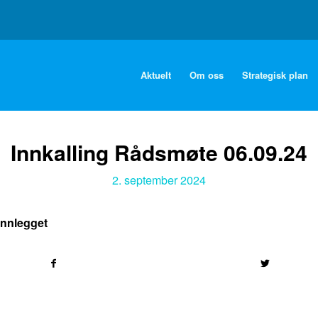
Aktuelt
Om oss
Strategisk plan
Innkalling Rådsmøte 06.09.24
2. september 2024
innlegget