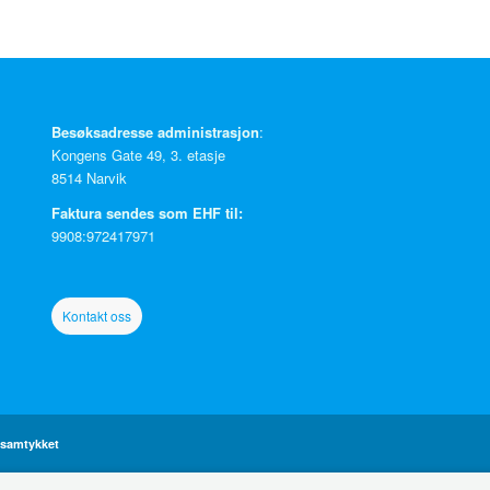
Besøksadresse administrasjon
:
Kongens Gate 49, 3. etasje
8514 Narvik
Faktura sendes som EHF til:
9908:972417971
Kontakt oss
-samtykket