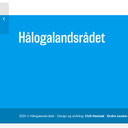
Høring – endringer i forskrift om
nettregulering og energimarkedet
(NEM)...
2020 © Hålogalandsrådet - Design og utvikling:
-
Chili Harstad
Endre cookie