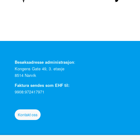
Besøksadresse administrasjon
:
Kongens Gate 49, 3. etasje
8514 Narvik
Faktura sendes som EHF til:
9908:972417971
Kontakt oss