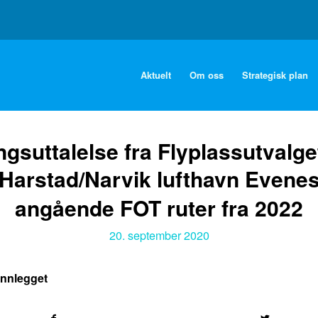
Aktuelt
Om oss
Strategisk plan
ngsuttalelse fra Flyplassutvalge
Harstad/Narvik lufthavn Evene
angående FOT ruter fra 2022
20. september 2020
innlegget