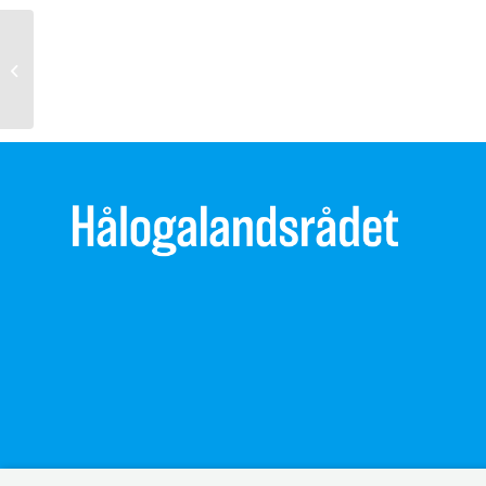
Innkalling til møte i Hålogalandsrådet
28. august 2020