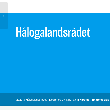
Hålogalandsrådets brev til
Samferdselsminister angående E10
Hålogalandsveien...
2020 © Hålogalandsrådet - Design og utvikling:
-
Chili Harstad
Endre cookie