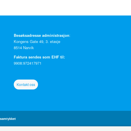
Besøksadresse administrasjon
:
Kongens Gate 49, 3. etasje
8514 Narvik
Faktura sendes som EHF til:
9908:972417971
Kontakt oss
-samtykket