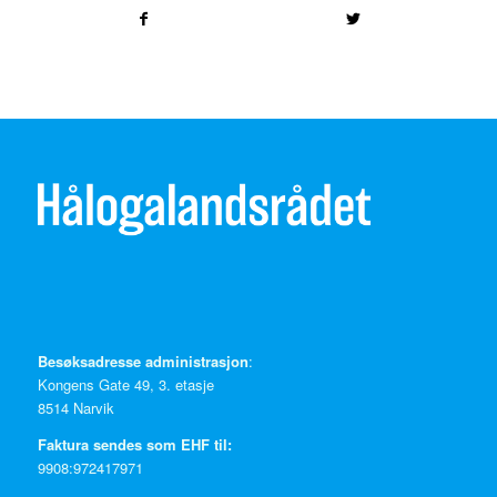
Besøksadresse administrasjon
:
Kongens Gate 49, 3. etasje
8514 Narvik
Faktura sendes som EHF til:
9908:972417971