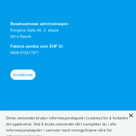
Besøksadresse administrasjon
:
Kongens Gate 49, 3. etasje
8514 Narvik
Faktura sendes som EHF til:
9908:972417971
Kontakt oss
×
Ressurser
:
Dette nettstedet bruker informasjonskapsler (cookies) for å forbedre
Twitterkurs
din opplevelse. Ved å bruke nettstedet vårt samtykker du i alle
informasjonskapsler i samsvar med retningslinjene våre for