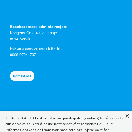
Besøksadresse administrasjon
:
Kongens Gate 49, 3. etasje
8514 Narvik
Faktura sendes som EHF til:
9908:972417971
Kontakt oss
×
Ressurser
:
Dette nettstedet bruker informasjonskapsler (cookies) for å forbedre
Twitterkurs
din opplevelse. Ved å bruke nettstedet vårt samtykker du i alle
informasjonskapsler i samsvar med retningslinjene våre for