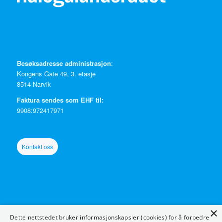
Besøksadresse administrasjon
:
Kongens Gate 49, 3. etasje
8514 Narvik
Faktura sendes som EHF til:
9908:972417971
Kontakt oss
×
Ressurser
:
Dette nettstedet bruker informasjonskapsler (cookies) for å forbedre